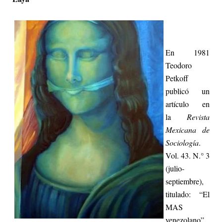
En 1981
Teodoro
Petkoff
publicó un
artículo en
la
Revista
Mexicana de
Sociología
.
Vol. 43. N.° 3
(julio-
septiembre),
titulado: “El
MAS
venezolano”
.