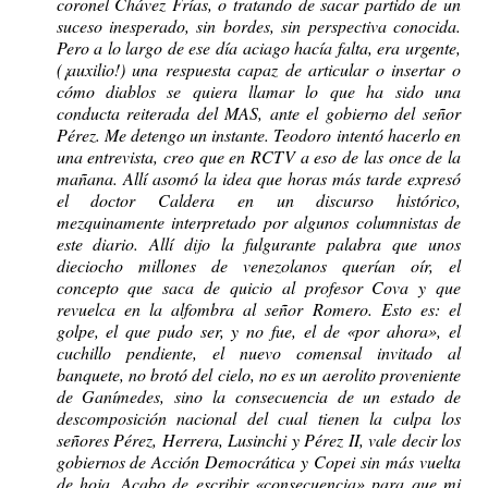
coronel Chávez Frías, o tratando de sacar partido de un
suceso inesperado, sin bordes, sin perspectiva conocida.
Pero a lo largo de ese día aciago hacía falta, era urgente,
(¡auxilio!) una respuesta capaz de articular o insertar o
cómo diablos se quiera llamar lo que ha sido una
conducta reiterada del MAS, ante el gobierno del señor
Pérez. Me detengo un instante. Teodoro intentó hacerlo en
una entrevista, creo que en RCTV a eso de las once de la
mañana. Allí asomó la idea que horas más tarde expresó
el doctor Caldera en un discurso histórico,
mezquinamente interpretado por algunos columnistas de
este diario. Allí dijo la fulgurante palabra que unos
dieciocho millones de venezolanos querían oír, el
concepto que saca de quicio al profesor Cova y que
revuelca en la alfombra al señor Romero. Esto es: el
golpe, el que pudo ser, y no fue, el de «por ahora», el
cuchillo pendiente, el nuevo comensal invitado al
banquete, no brotó del cielo, no es un aerolito proveniente
de Ganímedes, sino la consecuencia de un estado de
descomposición nacional del cual tienen la culpa los
señores Pérez, Herrera, Lusinchi y Pérez II, vale decir los
gobiernos de Acción Democrática y Copei sin más vuelta
de hoja. Acabo de escribir «consecuencia» para que mi