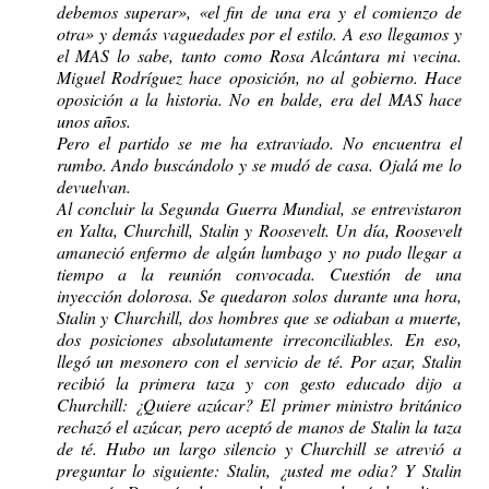
debemos superar», «el fin de una era y el comienzo de
otra» y demás vaguedades por el estilo. A eso llegamos y
el MAS lo sabe, tanto como Rosa Alcántara mi vecina.
Miguel Rodríguez hace oposición, no al gobierno. Hace
oposición a la historia. No en balde, era del MAS hace
unos años.
Pero el partido se me ha extraviado. No encuentra el
rumbo. Ando buscándolo y se mudó de casa. Ojalá me lo
devuelvan.
Al concluir la Segunda Guerra Mundial, se entrevistaron
en Yalta, Churchill, Stalin y Roosevelt. Un día, Roosevelt
amaneció enfermo de algún lumbago y no pudo llegar a
tiempo a la reunión convocada. Cuestión de una
inyección dolorosa. Se quedaron solos durante una hora,
Stalin y Churchill, dos hombres que se odiaban a muerte,
dos posiciones absolutamente irreconciliables. En eso,
llegó un mesonero con el servicio de té. Por azar, Stalin
recibió la primera taza y con gesto educado dijo a
Churchill: ¿Quiere azúcar? El primer ministro británico
rechazó el azúcar, pero aceptó de manos de Stalin la taza
de té. Hubo un largo silencio y Churchill se atrevió a
preguntar lo siguiente: Stalin, ¿usted me odia? Y Stalin