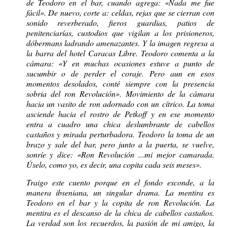
de Teodoro en el bar, cuando agrega: «Nada me fue
fácil». De nuevo, corte a: celdas, rejas que se cierran con
sonido reverberado, fieros guardias, patios de
penitenciarías, custodios que vigilan a los prisioneros,
dóbermans ladrando amenazantes. Y la imagen regresa a
la barra del hotel Caracas Libre. Teodoro comenta a la
cámara: «Y en muchas ocasiones estuve a punto de
sucumbir o de perder el coraje. Pero aun en esos
momentos desolados, conté siempre con la presencia
sobria del ron Revolución». Movimiento de la cámara
hacia un vasito de ron adornado con un cítrico. La toma
asciende hacia el rostro de Petkoff y en ese momento
entra a cuadro una chica deslumbrante de cabellos
castaños y mirada perturbadora. Teodoro la toma de un
brazo y sale del bar, pero junto a la puerta, se vuelve,
sonríe y dice: «Ron Revolución ...mi mejor camarada.
Úselo, como yo, es decir, una copita cada seis meses».
Traigo este cuento porque en el fondo esconde, a la
manera ibseniana, un singular drama. La mentira es
Teodoro en el bar y la copita de ron Revolución. La
mentira es el descanso de la chica de cabellos castaños.
La verdad son los recuerdos, la pasión de mi amigo, la