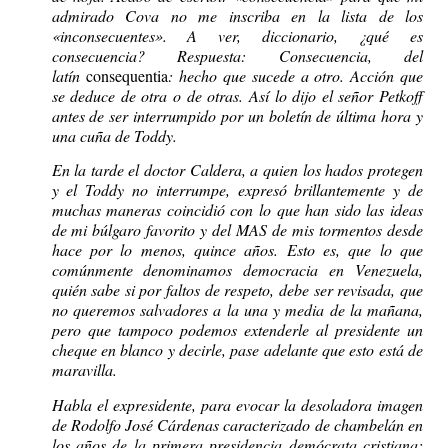
admirado Cova no me inscriba en la lista de los
«inconsecuentes». A ver, diccionario, ¿qué es
consecuencia? Respuesta: Consecuencia, del
latín
consequentia
: hecho que sucede a otro. Acción que
se deduce de otra o de otras. Así lo dijo el señor Petkoff
antes de ser interrumpido por un boletín de última hora y
una cuña de Toddy.
En la tarde el doctor Caldera, a quien los hados protegen
y el Toddy no interrumpe, expresó brillantemente y de
muchas maneras coincidió con lo que han sido las ideas
de mi búlgaro favorito y del MAS de mis tormentos desde
hace por lo menos, quince años. Esto es, que lo que
comúnmente denominamos democracia en Venezuela,
quién sabe si por faltos de respeto, debe ser revisada, que
no queremos salvadores a la una y media de la mañana,
pero que tampoco podemos extenderle al presidente un
cheque en blanco y decirle, pase adelante que esto está de
maravilla.
Habla el expresidente, para evocar la desoladora imagen
de Rodolfo José Cárdenas caracterizado de chambelán en
los años de la primera presidencia demócrata cristiana;