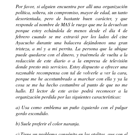
Por favor, si alguien encuentra por allí una organización
política, soltera, sin compromiso, mayor de edad, un tanto
desorientada, pero de bastante buen carácter, y que
responde al nombre de MAS le ruego que me la devuelvan
porque estoy echándola de menos desde el día 4 de
febrero cuando se me extravió por los lados del cine
Ayacucho durante una balacera dejándonos una gran
tristeza, a mí y a mi perrita. La persona que la ubique
puede quedarse con el dinero, y traérmela de vuelta a la
redacción de este diario o a la empresa de televisión
donde presto mis servicios. Estoy dispuesto a ofrecer una
razonable recompensa con tal de volverle a ver la cara,
porque me he acostumbrado a marchar con ella y ya la
cosa se me ha hecho costumbre al punto de que no me
hallo. El lector de este aviso podrá reconocer a la
organización perdida por las siguientes características:
a) Usa como emblema un puño izquierdo con el pulgar
gordo escondido.
b) Suele preferir el color naranja.
c) Tiene un problema congénito en los otolitos, que con el