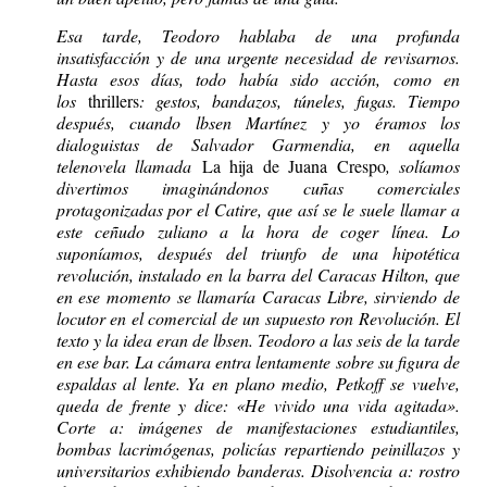
Esa tarde, Teodoro hablaba de una profunda
insatisfacción y de una urgente necesidad de revisarnos.
Hasta esos días, todo había sido acción, como en
los
thrillers
: gestos, bandazos, túneles, fugas. Tiempo
después, cuando lbsen Martínez y yo éramos los
dialoguistas de Salvador Garmendia, en aquella
telenovela llamada
La hija de Juana Crespo
, solíamos
divertimos imaginándonos cuñas comerciales
protagonizadas por el Catire, que así se le suele llamar a
este ceñudo zuliano a la hora de coger línea. Lo
suponíamos, después del triunfo de una hipotética
revolución, instalado en la barra del Caracas Hilton, que
en ese momento se llamaría Caracas Libre, sirviendo de
locutor en el comercial de un supuesto ron Revolución. El
texto y la idea eran de lbsen. Teodoro a las seis de la tarde
en ese bar. La cámara entra lentamente sobre su figura de
espaldas al lente. Ya en plano medio, Petkoff se vuelve,
queda de frente y dice: «He vivido una vida agitada».
Corte a: imágenes de manifestaciones estudiantiles,
bombas lacrimógenas, policías repartiendo peinillazos y
universitarios exhibiendo banderas. Disolvencia a: rostro