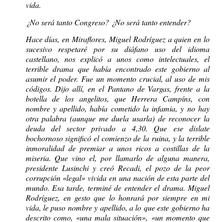
vida.
¿No será tanto Congreso? ¿No será tanto entender?
Hace días, en Miraflores, Miguel Rodríguez a quien en lo
sucesivo respetaré por su diáfano uso del idioma
castellano, nos explicó a unos como intelectuales, el
terrible drama que había encontrado este gobierno al
asumir el poder. Fue un momento crucial, al uso de mis
códigos. Dijo allí, en el Pantano de Vargas, frente a la
botella de los angelitos, que Herrera Campíns, con
nombre y apellido, había cometido la infamia, y no hay
otra palabra (aunque me duela usarla) de reconocer la
deuda del sector privado a 4,30. Que ese dislate
bochornoso significó el comienzo de la ruina, y la terrible
inmoralidad de premiar a unos ricos a costillas de la
miseria. Que vino el, por llamarlo de alguna manera,
presidente Lusinchi y creó Recadi, el pozo de la peor
corrupción «legal» vivida en una nación de esta parte del
mundo. Esa tarde, terminé de entender el drama. Miguel
Rodríguez, en gesto que lo honrará por siempre en mi
vida, le puso nombre y apellido, a lo que este gobierno ha
descrito como, «una mala situación», «un momento que