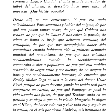
consenso. Lázaro Candal, el más grande narrador de
fútbol del planeta, lo describió hace unos años al
imprecar: ¡Qué hiciste, papaíto!
Desde allí, se me extraviaron. Y por eso ando
solicitándolos. Para sentarnos y hablar del enigma, de por
qué nos pasan tantas cosas, de por qué Caldera nos
rebasa, de por qué la Causa R nos colea la parada, de
cómo se llama el brujo que debemos consultar, del
cariaquito, de por qué nos acomplejaba haber sido
comunistas, cuando habíamos sido la primera denuncia
mundial del comunismo, de por qué nos volvimos
socialdemócratas, cuando la socialdemocracia
comenzaba a oler a populismo, de por qué esta maldita
sensación de llegar tarde y ser buenos, de no ocupar la
hora y ser condenadamente honestos, de entender que
Freddy Muñoz llega en taxi a la casa del doctor Uslar
Pietri, porque de puro decente, jamás ha tenido real para
comprarse un carrito, de por qué Pompeyo se pasó la
vida usando dos fluxes, de por qué Teodoro anda en un
perolito y se niega a que en la isla de Margarita lo alojen
en el Hilton, de hacer todo eso y vivir todo eso y seguir en
la casilla, en el seis por ciento histórico, mis hermanos de