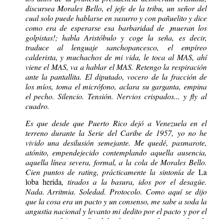
discursea Morales Bello, el jefe de la tribu, un señor del
cual solo puede hablarse en susurro y con pañuelito y dice
como era de esperarse esa barbaridad de ¡mueran los
golpistas!; habla Aristóbulo y coge la seña, es decir,
traduce al lenguaje sanchopancesco, el empíreo
calderista, y muchachos de mi vida, le toca al MAS, ahí
viene el MAS, va a hablar el MAS. Retengo la respiración
ante la pantallita. El diputado, vocero de la fracción de
los míos, toma el micrófono, aclara su garganta, empina
el pecho. Silencio. Tensión. Nervios crispados... y fly al
cuadro.
Es que desde que Puerto Rico dejó a Venezuela en el
terreno durante la Serie del Caribe de 1957, yo no he
vivido una desilusión semejante. Me quedé, pasmarote,
atónito, empendejecido contemplando aquella ausencia,
aquella línea severa, formal, a la cola de Morales Bello.
Cien puntos de rating, prácticamente la sintonía de
La
loba herida
, tirados a la basura, idos por el desagüe.
Nada. Arritmia. Soledad. Protocolo. Como aquí se dijo
que la cosa era un pacto y un consenso, me sabe a soda la
angustia nacional y levanto mi dedito por el pacto y por el