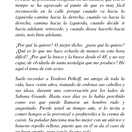
tiempo se ha agravado al punto de que es muy fácil
reconocerla en la calle porque cuando va hacia la
izquierda camina hacia la derecha, cuando va hacia la
derecha, camina hacia la izquierda, cuando decide ir
hacia adelante retrocede, y cuando desea hacerlo hacia
atrás, más bien adelanta.
¿Por qué la quiero? O mejor dicho, ¿para qué la quiero?
¿Qué es lo que me hace echarla de menos en esta hora
difícil? ¿Por qué la busco y la busco desde el 4F, y no soy
capaz de olvidarla de tanta nostalgia que me produce? He
aquí el tema de este aviso.
Suelo recordar a Teodoro Petkoff, mi amigo de toda la
vida, hace veinte años, tratando de ordenar sus cabellos y
sus ideas, durante una conversación por los lados de
Sabana Grande. Hasta esos días yo lo había percibido
como eso que puede llamarse un hombre rudo y
angustiado. Pierde usted su tiempo aún, si lo invita a
comer hongos a la provenzal o profiteroles a la crema de
cassis. Su paladar funciona mucho mejor con un atávico y
honesto repollo relleno, puesto que en él se da el caso de
un buen apetito, pero jamás de una gula.