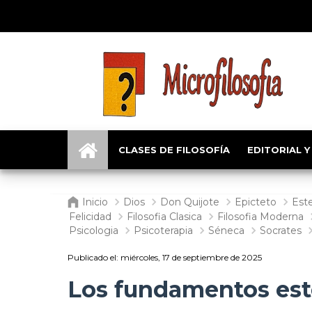
CLASES DE FILOSOFÍA
EDITORIAL Y
Inicio
Dios
Don Quijote
Epicteto
Est
Felicidad
Filosofia Clasica
Filosofia Moderna
Psicologia
Psicoterapia
Séneca
Socrates
Publicado el:
miércoles, 17 de septiembre de 2025
Los fundamentos esto