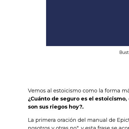
Bust
Vemos al estoicismo como la forma más
¿Cuánto de seguro es el estoicismo,
son sus riegos hoy?.
La primera oración del manual de Epicte
nosotros y otras no
", y esta frase se a