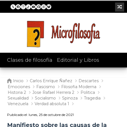
Clases de filosofía
/
Editorial y Libros
Inicio
Carlos Enríque Ñañez
Descartes
Emociones
Fascismo
Filosofia Moderna
Historia 2
Jose Rafael Herrera 2
Politica
Sexualidad
Socialismo
Spinoza
Tragedia
Venezuela
Verdad absoluta 1
Publicado el:
lunes, 25 de octubre de 2021
Manifiesto sobre las causas de la