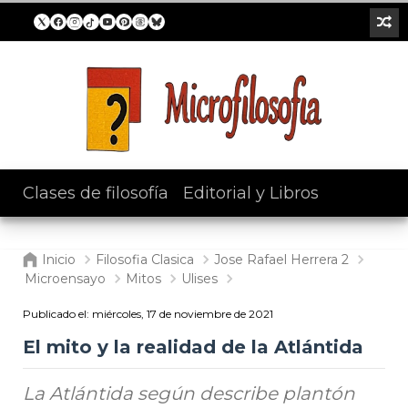
Clases de filosofía
/
Editorial y Libros
Inicio
Filosofia Clasica
Jose Rafael Herrera 2
Microensayo
Mitos
Ulises
Publicado el:
miércoles, 17 de noviembre de 2021
El mito y la realidad de la Atlántida
La Atlántida según describe plantón