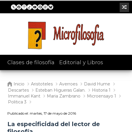
Clases de filosofía
/
Editorial y Libros
Inicio
Aristoteles
Averroes
David Hume
Descartes
Esteban Higueras Galan.
Historia 1
Immanuel Kant
Maria Zambrano
Microensayo 1
Politica 3
Publicado el:
martes, 17 de mayo de 2016
La especificidad del lector de
filosofía.