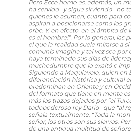
Pero Ecce homo es, además, un model
ha servido –y sigue sirviendo– no ta
quienes lo asumen, cuanto para con
aspiran a posicionarse como los gr
orbe. Y, en efecto, en el ámbito de 
es el hombre!”. Por lo general, las
el que la realidad suele mirarse a 
comunis imagina y tal vez sea por
haya terminado sus días de lideraz
muchedumbre que lo exaltó e impul
Siguiendo a Maquiavelo, quien en E
diferenciación histórica y cultural 
predominan en Oriente y en Occide
del formato que tiene en mente est
más los trazos dejados por “el Tur
todopoderoso rey Darío– que “al re
señala textualmente: “Toda la mon
señor, los otros son sus siervos. P
de una antigua multitud de señore