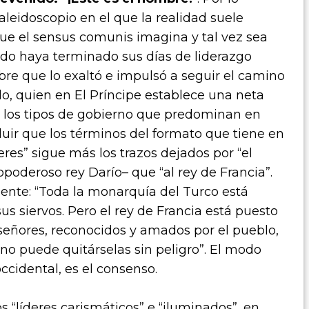
aleidoscopio en el que la realidad suele
ue el sensus comunis imagina y tal vez sea
do haya terminado sus días de liderazgo
e que lo exaltó e impulsó a seguir el camino
o, quien en El Príncipe establece una neta
re los tipos de gobierno que predominan en
luir que los términos del formato que tiene en
res” sigue más los trazos dejados por “el
oderoso rey Darío– que “al rey de Francia”.
nte: “Toda la monarquía del Turco está
us siervos. Pero el rey de Francia está puesto
eñores, reconocidos y amados por el pueblo,
 no puede quitárselas sin peligro”. El modo
occidental, es el consenso.
os “líderes carismáticos” e “iluminados”, en