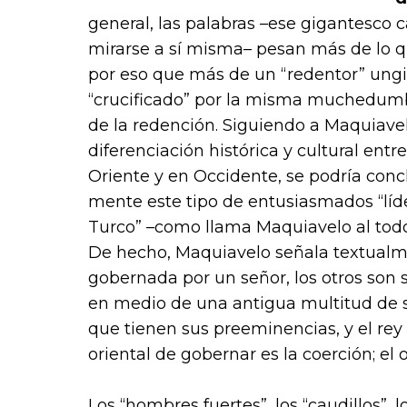
general, las palabras –ese gigantesco c
mirarse a sí misma– pesan más de lo q
por eso que más de un “redentor” ungi
“crucificado” por la misma muchedumbr
de la redención. Siguiendo a Maquiavel
diferenciación histórica y cultural ent
Oriente y en Occidente, se podría conc
mente este tipo de entusiasmados “líde
Turco” –como llama Maquiavelo al todop
De hecho, Maquiavelo señala textualme
gobernada por un señor, los otros son s
en medio de una antigua multitud de s
que tienen sus preeminencias, y el rey
oriental de gobernar es la coerción; el 
Los “hombres fuertes”, los “caudillos”, l