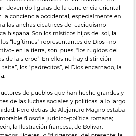
 han devenido figuras de la conciencia oriental
n la conciencia occidental, especialmente en
a las anchas cicatrices del caciquismo
a hispana. Son los místicos hijos del sol, la
”, los “legítimos” representantes de Dios –no
ivo– en la tierra, son, pues, “los rugidos del
os de la sierpe”. En ellos no hay distinción
“taita”, los “padrecitos”, el Dios encarnado, la
a.
uctores de pueblos que han hecho grandes y
s de las luchas sociales y políticas, a lo largo
anidad. Pero detrás de Alejandro Magno estaba
emorable filosofía jurídico-política romana;
n, la Ilustración francesa; de Bolívar,
mados “líderes” o “dirigentes” del presente: la