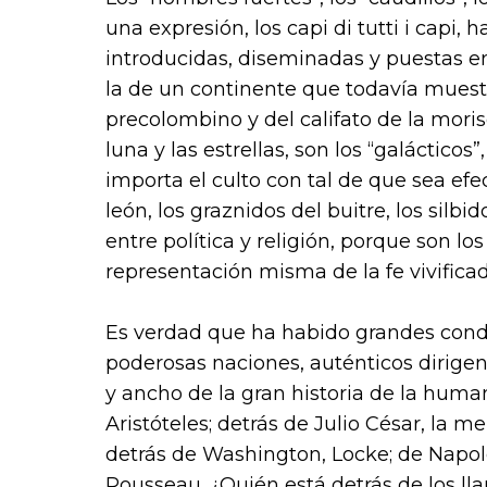
una expresión, los capi di tutti i capi,
introducidas, diseminadas y puestas e
la de un continente que todavía muestr
precolombino y del califato de la morisc
luna y las estrellas, son los “galácticos
importa el culto con tal de que sea efect
león, los graznidos del buitre, los silbid
entre política y religión, porque son los 
representación misma de la fe vivificad
Es verdad que ha habido grandes cond
poderosas naciones, auténticos dirigente
y ancho de la gran historia de la hum
Aristóteles; detrás de Julio César, la m
detrás de Washington, Locke; de Napoleó
Rousseau. ¿Quién está detrás de los lla