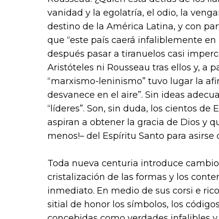
vanidad y la egolatría, el odio, la veng
destino de la América Latina, y con pa
que “este país caerá infaliblemente e
después pasar a tiranuelos casi imperce
Aristóteles ni Rousseau tras ellos y, a p
“marxismo-leninismo” tuvo lugar la af
desvanece en el aire”. Sin ideas adecu
“líderes”. Son, sin duda, los cientos de
aspiran a obtener la gracia de Dios y 
menos!– del Espíritu Santo para asirse d
Toda nueva centuria introduce cambios
cristalización de las formas y los cont
inmediato. En medio de sus corsi e rico
sitial de honor los símbolos, los código
concebidas como verdades infalibles y 