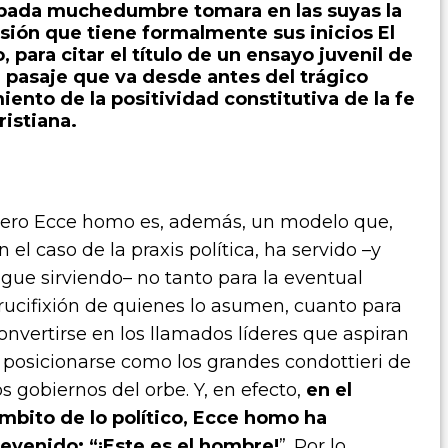
urbada muchedumbre tomara en las suyas la
esión que tiene formalmente sus inicios El
, para citar el título de un ensayo juvenil de
l pasaje que va desde antes del trágico
nto de la positividad constitutiva de la fe
ristiana.
ero Ecce homo es, además, un modelo que,
n el caso de la praxis política, ha servido –y
igue sirviendo– no tanto para la eventual
rucifixión de quienes lo asumen, cuanto para
onvertirse en los llamados líderes que aspiran
 posicionarse como los grandes condottieri de
os gobiernos del orbe. Y, en efecto,
en el
mbito de lo político, Ecce homo ha
evenido: “¡Este es el hombre!
”. Por lo