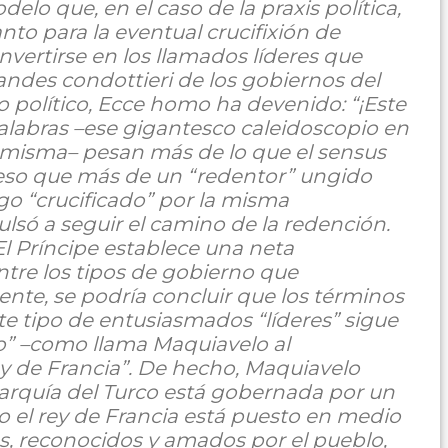
o que, en el caso de la praxis política,
nto para la eventual crucifixión de
vertirse en los llamados líderes que
andes condottieri de los gobiernos del
lo político, Ecce homo ha devenido: “¡Este
 palabras –ese gigantesco caleidoscopio en
sí misma– pesan más de lo que el sensus
 eso que más de un “redentor” ungido
go “crucificado” por la misma
só a seguir el camino de la redención.
l Príncipe establece una neta
entre los tipos de gobierno que
nte, se podría concluir que los términos
e tipo de entusiasmados “líderes” sigue
co” –como llama Maquiavelo al
y de Francia”. De hecho, Maquiavelo
arquía del Turco está gobernada por un
ero el rey de Francia está puesto en medio
s, reconocidos y amados por el pueblo,