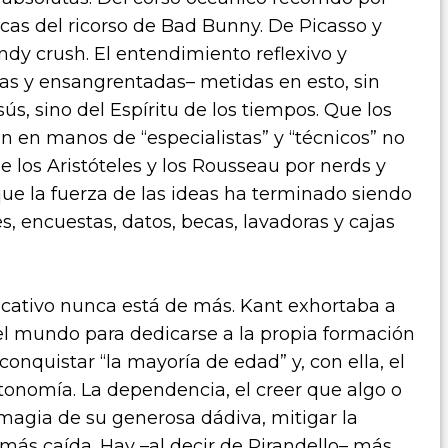
cas del ricorso de Bad Bunny. De Picasso y
andy crush. El entendimiento reflexivo y
as y ensangrentadas– metidas en esto, sin
ús, sino del Espíritu de los tiempos. Que los
 en manos de “especialistas” y “técnicos” no
 los Aristóteles y los Rousseau por nerds y
ue la fuerza de las ideas ha terminado siendo
es, encuestas, datos, becas, lavadoras y cajas
ucativo nunca está de más. Kant exhortaba a
del mundo para dedicarse a la propia formación
 conquistar “la mayoría de edad” y, con ella, el
tonomía. La dependencia, el creer que algo o
 magia de su generosa dádiva, mitigar la
más caída. Hay –al decir de Pirandello– más