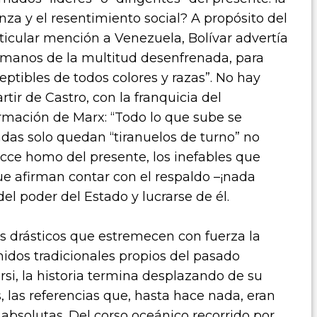
anza y el resentimiento social? A propósito del
rticular mención a Venezuela, Bolívar advertía
n manos de la multitud desenfrenada, para
ptibles de todos colores y razas”. No hay
artir de Castro, con la franquicia del
irmación de Marx: “Todo lo que sube se
adas solo quedan “tiranuelos de turno” no
 Ecce homo del presente, los inefables que
que afirman contar con el respaldo –¡nada
el poder del Estado y lucrarse de él.
 drásticos que estremecen con fuerza la
enidos tradicionales propios del pasado
rsi, la historia termina desplazando de su
s, las referencias que, hasta hace nada, eran
absolutas. Del corso oceánico recorrido por