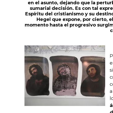
en el asunto, dejando que la pert
sumarial decisión. Es con tal expr
Espíritu del cristianismo y su destino
Hegel que expone, por cierto, e
momento hasta el progresivo surgimie
c
P
e
s
c
c
a
l
á
d