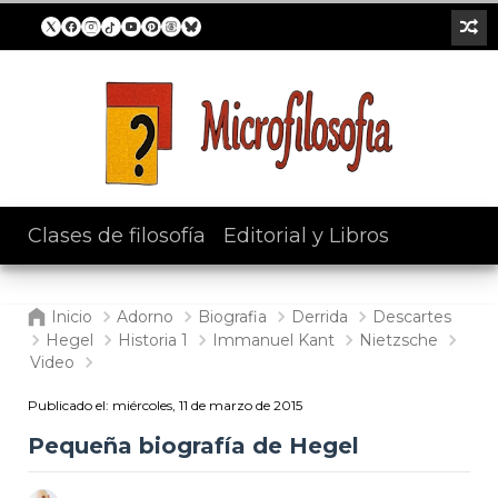
Clases de filosofía
/
Editorial y Libros
Inicio
Adorno
Biografia
Derrida
Descartes
Hegel
Historia 1
Immanuel Kant
Nietzsche
Video
Publicado el:
miércoles, 11 de marzo de 2015
Pequeña biografía de Hegel