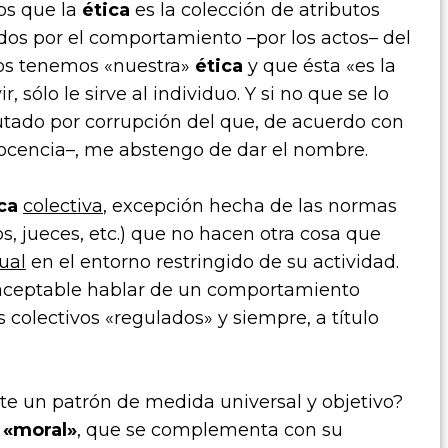
os que la
ética
es la colección de atributos
dos por el comportamiento –por los actos– del
os tenemos «nuestra»
ética
y que ésta «es la
r, sólo le sirve al individuo. Y si no que se lo
tado por corrupción del que, de acuerdo con
inocencia–, me abstengo de dar el nombre.
ica
colectiva
, excepción hecha de las normas
s, jueces, etc.) que no hacen otra cosa que
ual
en el entorno restringido de su actividad.
ía aceptable hablar de un comportamiento
colectivos «regulados» y siempre, a título
xiste un patrón de medida
universal
y
objetivo
?
a
«moral»
, que se complementa con su