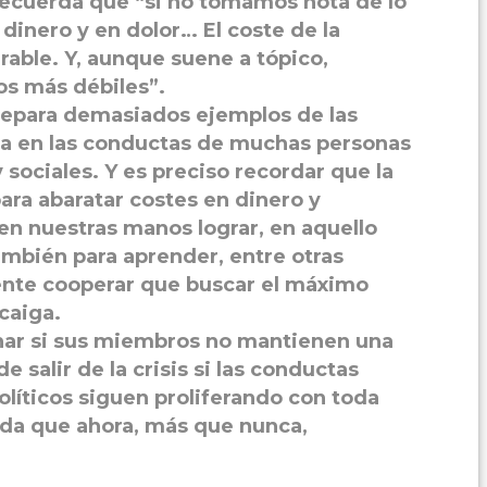
 recuerda que “si no tomamos nota de lo
n dinero y en dolor… El coste de la
able. Y, aunque suene a tópico,
os más débiles”.
depara demasiados ejemplos de las
ica en las conductas de muchas personas
 sociales. Y es preciso recordar que la
 para abaratar costes en dinero y
en nuestras manos lograr, en aquello
ambién para aprender, entre otras
nte cooperar que buscar el máximo
caiga.
ar si sus miembros no mantienen una
e salir de la crisis si las conductas
olíticos siguen proliferando con toda
rda que ahora, más que nunca,