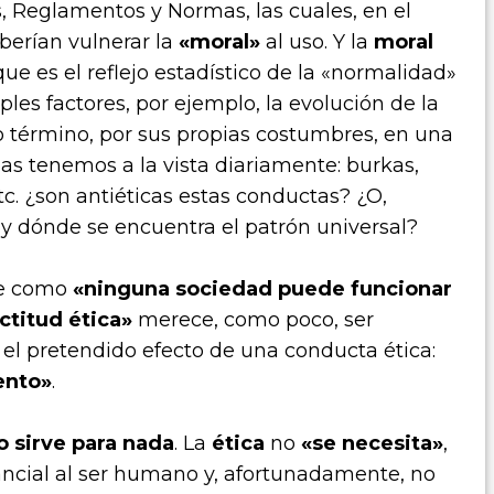
, Reglamentos y Normas, las cuales, en el
berían vulnerar la
«moral»
al uso. Y la
moral
 es el reflejo estadístico de la «normalidad»
ples factores, por ejemplo, la evolución de la
mo término, por sus propias costumbres, en una
as tenemos a la vista diariamente: burkas,
etc. ¿son antiéticas estas conductas? ¿O,
y dónde se encuentra el patrón universal?
ase como
«ninguna sociedad puede funcionar
titud ética»
merece, como poco, ser
 el pretendido efecto de una conducta ética:
ento»
.
o sirve para nada
. La
ética
no
«se necesita»
,
ancial al ser humano y, afortunadamente, no