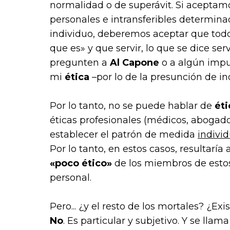
normalidad
o de
superávit
. Si aceptam
personales e intransferibles determina
individuo, deberemos aceptar que tod
que es» y que servir, lo que se dice servi
pregunten a
Al Capone
o a algún impu
mi
ética
–por lo de la presunción de 
Por lo tanto, no se puede hablar de
ét
éticas profesionales (médicos, abogado
establecer el patrón de medida
individ
Por lo tanto, en estos casos, resultar
«poco ético»
de los miembros de estos 
personal.
Pero... ¿y el resto de los mortales? ¿E
No
. Es
particular
y
subjetivo
. Y se llam