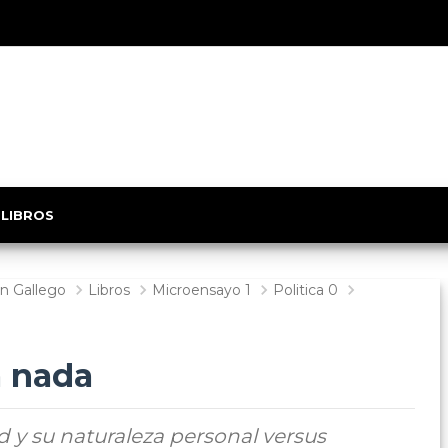
 LIBROS
n Gallego
Libros
Microensayo 1
Politica 0
a nada
ad y su naturaleza personal versus