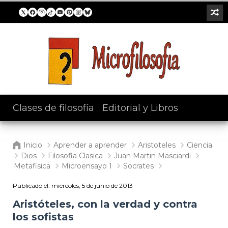
Clases de filosofía
/
Editorial y Libros
Inicio
Aprender a aprender
Aristoteles
Ciencia
Dios
Filosofia Clasica
Juan Martin Masciardi
Metafisica
Microensayo 1
Socrates
Publicado el:
miércoles, 5 de junio de 2013
Aristóteles, con la verdad y contra
los sofistas