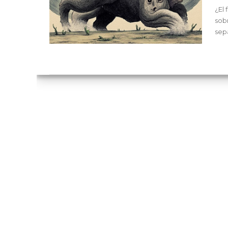
¿El 
sobr
sepa

