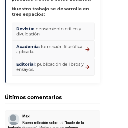
Nuestro trabajo se desarrolla en
tres espacios:
Revista:
pensamiento crítico y
divulgación.
Academia:
formación filosófica
→
aplicada.
Editorial:
publicación de libros y
→
ensayos.
Últimos comentarios
Maxi
Buena reflexión sobre tal "bucle de la
barbarie ritornata", lástima que se enfoque