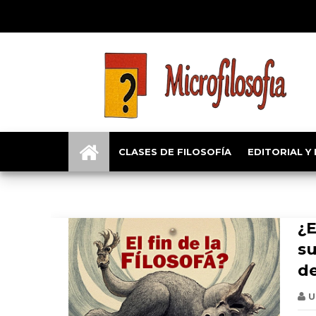
Que es filosofia
CLASES DE FILOSOFÍA
EDITORIAL Y
¿E
su
de
U