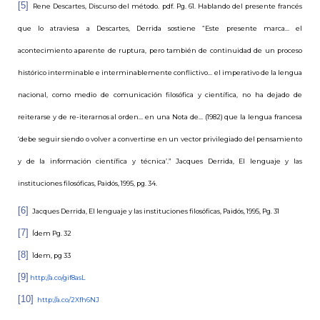
[5]
Rene Descartes, Discurso del método. pdf. Pg. 61. Hablando del presente francés
que lo atraviesa a Descartes, Derrida sostiene “Este presente marca… el
acontecimiento aparente de ruptura, pero también de continuidad de un proceso
histórico interminable e interminablemente conflictivo… el imperativo de la lengua
nacional, como medio de comunicación filosófica y científica, no ha dejado de
reiterarse y de re-iterarnos al orden… en una Nota de… (1982) que la lengua francesa
‘debe seguir siendo o volver a convertirse en un vector privilegiado del pensamiento
y de la información científica y técnica’.” Jacques Derrida, El lenguaje y las
instituciones filosóficas, Paidós, 1995, pg. 34.
[6]
Jacques Derrida, El lenguaje y las instituciones filosóficas, Paidós, 1995,
Pg. 31
[7]
Ídem
Pg. 32
[8]
Ïdem, pg 33
[9]
http://a.co/gif8asL
[10]
http://a.co/2Xfh6NJ