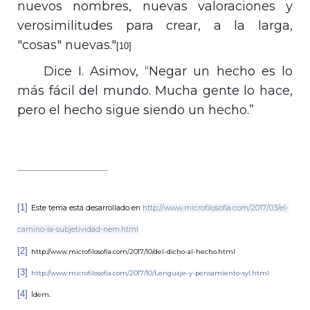
nuevos nombres, nuevas valoraciones y
verosimilitudes para crear, a la larga,
"cosas" nuevas."
[10]
Dice I. Asimov, “Negar un hecho es lo
más fácil del mundo. Mucha gente lo hace,
pero el hecho sigue siendo un hecho.”
[1]
Este tema está desarrollado en
http://www.microfilosofia.com/2017/03/el-
camino-la-subjetividad-nem.html
[2]
http://www.microfilosofia.com/2017/10/del-dicho-al-hecho.html
[3]
http://www.microfilosofia.com/2017/10/Lenguaje-y-pensamiento-syl.html
[4]
Ídem.