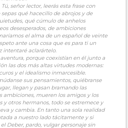
ú, señor lector, leerás esta frase con
o sepas qué hacecillo de abrojos y de
quietudes, qué cúmulo de anhelos
nteos desesperados, de ambiciones
amaríamos el alma de un español de veinte
respeto ante una cosa que es para ti un
 intentaré aclarártelo.
ventura, porque coexistían en él junto a
ón las dos más altas virtudes modernas:
uros y el idealismo inmarcesible.
 múdanse sus pensamientos, quiébranse
lugar, llegan y pasan bramando las
as ambiciones, mueren los amigos y los
s y otros hermanos, todo se estremece y
ueva y cambia. En tanto una sola realidad
tada a nuestro lado tácitamente y si
el Deber, pardo, vulgar personaje sin