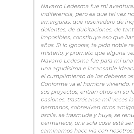
Navarro Ledesma fue mi aventura. T
indiferencia, pero es que tal vez n
amarguras, qué respiradero de in
dolientes, de dubitaciones, de ta
imposibles, constituye eso que ll
años. Si lo ignoras, te pido noble 
misterio, y prometo que alguna vez
Navarro Ledesma fue para mí una a
una agudísima e incansable ideaci
el cumplimiento de los deberes osc
Conforme va el hombre viviendo.
sus proyectos, entran otros en su 
pasiones, trastrócanse mil veces l
hermanos, sobreviven otros amigo
oscila, se trasmuda y huye, se ren
permanece, una sola cosa está sen
caminamos hace vía con nosotros: 