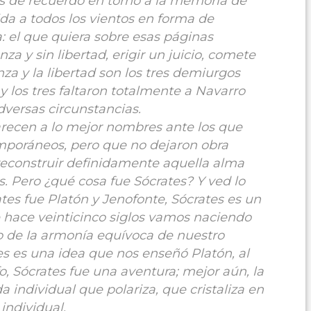
s de recuerdo en torno a la memoria de
da a todos los vientos en forma de
ra: el que quiera sobre esas páginas
a y sin libertad, erigir un juicio, comete
nza y la libertad son los tres demiurgos
y los tres faltaron totalmente a Navarro
versas circunstancias.
arecen a lo mejor nombres ante los que
mporáneos, pero que no dejaron obra
econstruir definidamente aquella alma
. Pero ¿qué cosa fue Sócrates? Y ved lo
es fue Platón y Jenofonte, Sócrates es un
 hace veinticinco siglos vamos naciendo
o de Ia armonía equívoca de nuestro
tes es una idea que nos enseñó Platón, al
o, Sócrates fue una aventura; mejor aún, la
 individual que polariza, que cristaliza en
individual.