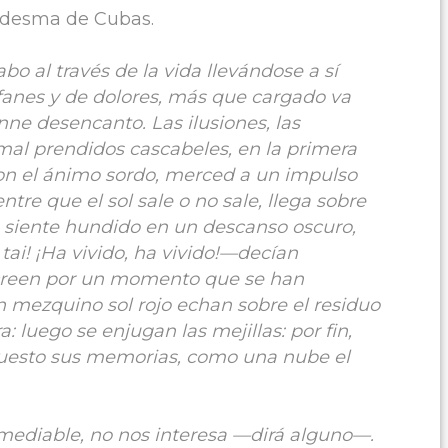
Ledesma de Cubas.
o al través de la vida llevándose a sí
afanes y de dolores, más que cargado va
ne desencanto. Las ilusiones, las
mal prendidos cascabeles, en la primera
on el ánimo sordo, merced a un impulso
ntre que el sol sale o no sale, llega sobre
e siente hundido en un descanso oscuro,
 tai! ¡Ha vivido, ha vivido!—decían
 creen por un momento que se han
un mezquino sol rojo echan sobre el residuo
: luego se enjugan las mejillas: por fin,
puesto sus memorias, como una nube el
irremediable, no nos interesa —dirá alguno—.