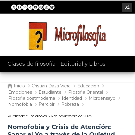
Clases de filosofía
/
Editorial y Libros
Inicio
Cristian Daza Viera
Educacion
Emociones
Estudiante
Filosofia Oriental
Filosofia postmoderna
Identidad
Microensayo
Nomofobia
Percibir
Pobreza
Publicado el:
miércoles, 26 de noviembre de 2025
Nomofobia y Crisis de Atención:
Sanar el Yo a través de la Quietud