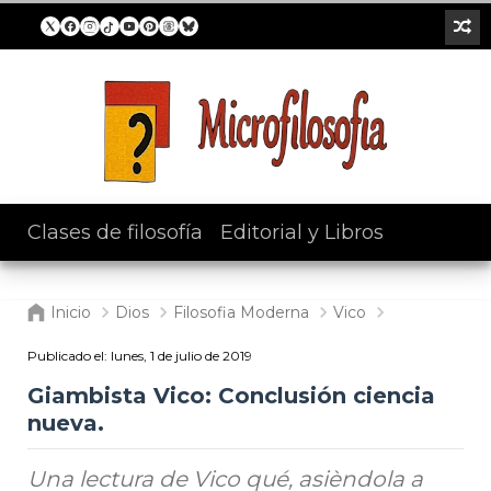
Clases de filosofía
/
Editorial y Libros
Inicio
Dios
Filosofia Moderna
Vico
Publicado el:
lunes, 1 de julio de 2019
Giambista Vico: Conclusión ciencia
nueva.
Una lectura de Vico qué, asièndola a