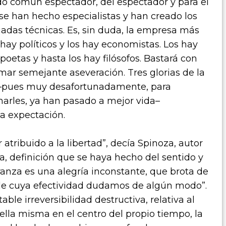
ido común espectador, del espectador y para el
se han hecho especialistas y han creado los
adas técnicas. Es, sin duda, la empresa más
 hay políticos y los hay economistas. Los hay
 poetas y hasta los hay filósofos. Bastará con
ar semejante aseveración. Tres glorias de la
 –pues muy desafortunadamente, para
charles, ya han pasado a mejor vida–
la expectación.
tribuido a la libertad”, decía Spinoza, autor
a, definición que se haya hecho del sentido y
ranza es una alegría inconstante, que brota de
, de cuya efectividad dudamos de algún modo”.
le irreversibilidad destructiva, relativa al
lla misma en el centro del propio tiempo, la