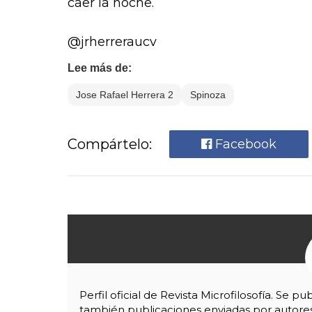
caer la noche.
@jrherreraucv
Lee más de:
Jose Rafael Herrera 2
Spinoza
Compártelo:
Facebook
Perfil oficial de Revista Microfilosofía. Se pu
también publicaciones enviadas por autore