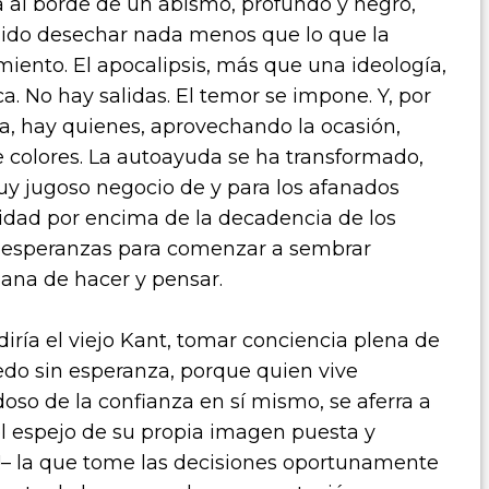
a al borde de un abismo, profundo y negro,
idido desechar nada menos que lo que la
ento. El apocalipsis, más que una ideología,
a. No hay salidas. El temor se impone. Y, por
a, hay quienes, aprovechando la ocasión,
e colores. La autoayuda se ha transformado,
uy jugoso negocio de y para los afanados
idad por encima de la decadencia de los
r esperanzas para comenzar a sembrar
mana de hacer y pensar.
iría el viejo Kant, tomar conciencia plena de
do sin esperanza, porque quien vive
doso de la confianza en sí mismo, se aferra a
 el espejo de su propia imagen puesta y
!– la que tome las decisiones oportunamente