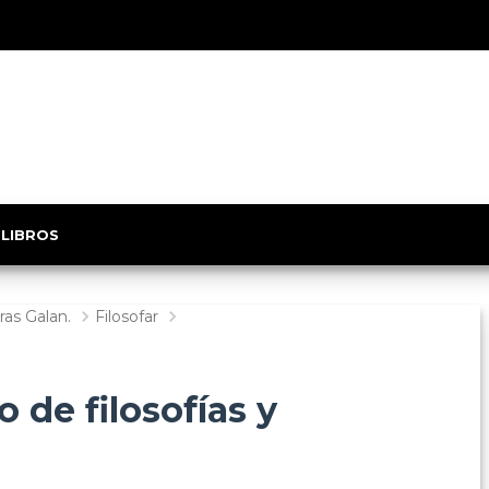
 LIBROS
as Galan.
Filosofar
 de filosofías y