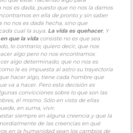
io que estar haciendo algo para
da nos es dada, puesto que no nos la damos
ncontramos en ella de pronto y sin saber
a no nos es dada hecha, sino que
cada cual la suya.
La vida es quehacer
, Y
en que la vida
consiste no es que sea
do, lo contrario; quiero decir, que nos
acer algo pero no nos encontramos
cer algo determinado, que no nos es
como le es impuesta al astro su trayectoria
s que hacer algo, tiene cada hombre que
que va a hacer. Pero esta decisión es
lgunas convicciones sobre lo que son las
bres, él mismo. Sólo en vista de ellas
puede, en suma, vivir.
star siempre en alguna creencia y que la
mordialmente de las creencias en qué
ivos en la humanidad sean los cambios de