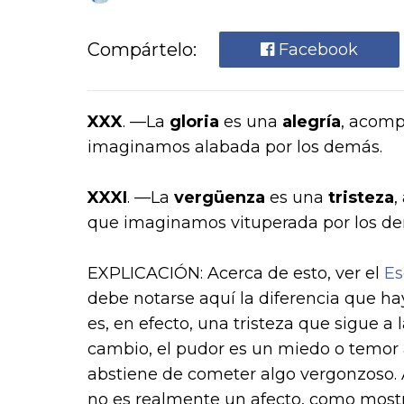
Compártelo:
Facebook
XXX
. —La
gloria
es una
alegría
, acomp
imaginamos alabada por los demás.
XXXI
. —La
vergüenza
es una
tristeza
,
que imaginamos vituperada por los d
EXPLICACIÓN
: Acerca de esto, ver el
Es
debe notarse aquí la diferencia que ha
es, en efecto, una tristeza que sigue a
cambio, el pudor es un miedo o temor 
abstiene de cometer algo vergonzo­so. 
no es realmente un afecto, como mostr