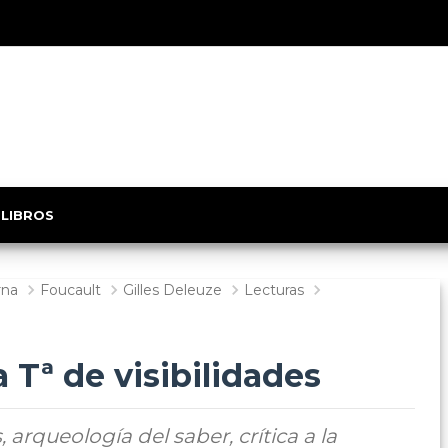
 LIBROS
rna
Foucault
Gilles Deleuze
Lecturas
a Tª de visibilidades
 arqueología del saber, crítica a la