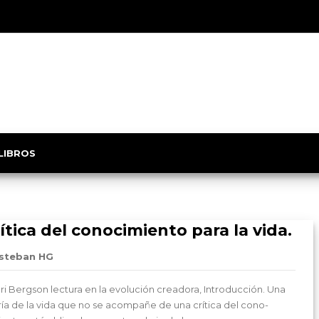
 LIBROS
ítica del conocimiento para la vida.
steban HG
ri Bergson lectura en la evolución creadora, Introducción. Una

ría de la vida que no se acompañe de una crítica del cono­