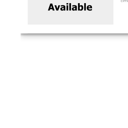
cimi

