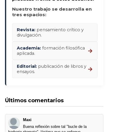
Nuestro trabajo se desarrolla en
tres espacios:
Revista:
pensamiento crítico y
divulgación.
Academia:
formación filosófica
→
aplicada.
Editorial:
publicación de libros y
→
ensayos.
Últimos comentarios
Maxi
Buena reflexión sobre tal "bucle de la
barbarie ritornata", lástima que se enfoque