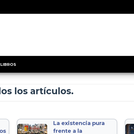
 LIBROS
os los artículos.
La existencia pura
os
frente a la