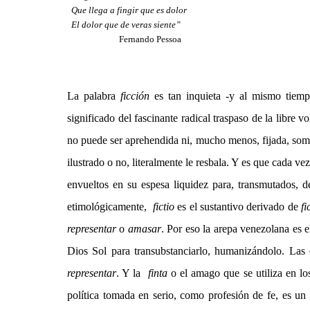
Que llega a fingir que es dolor
El dolor que de veras siente”
Fernando Pessoa
La palabra
ficción
es tan inquieta -y al mismo tiemp
significado del fascinante radical traspaso de la libre 
no puede ser aprehendida ni, mucho menos, fijada, some
ilustrado o no, literalmente le resbala. Y es que cada v
envueltos en su espesa liquidez para, transmutados, d
etimológicamente,
fictio
es el sustantivo derivado de
fi
representar
o
amasar
. Por eso la arepa venezolana es 
Dios Sol para transubstanciarlo, humanizándolo. Las
representar
. Y la
finta
o el amago que se utiliza en lo
política tomada en serio, como profesión de fe, es u