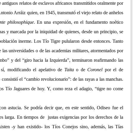
e antiguos relatos de esclavos africanos transmitidos oralmente por
ntonio Arráiz quien, en 1945, transmutó el viejo relato de anhelos
nte philosophique
. En una expresión, en el fundamento noético
nas y marcada por la iniquidad de quienes, desde un principio, se
población inerme. Los Tío Tigre pulularon desde entonces. Tanto
e las universidades o de las academias militares, atormentados por
bo” y del “giro hacia la Izquierda”, terminaron reafirmando las
 sí, modificando el apelativo de
Taita
o de
Coronel
por el de
o consistió el “cambio revolucionario”: de las rayas a las manchas.
los Tío Jaguares de hoy. Y, como reza el adagio, “tigre no come
con astucia. Se podría decir que, en este sentido, Odiseo fue el
a es larga. En tiempos de justas exigencias por los derechos de la
isten -y han existido- los Tíos Conejos sino, además, las Tías