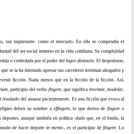
o, tan inquietante- como el mercurio. En ella se compendia el
voluntad del ser social inmerso en la vida cotidiana. Su complejidad
tida o controlada por el poder del
logos
abstracto. El despotismo,
ez que se la ha intentado apresar sus carceleros terminan ahogados y
evenir ficción. Nada menos que en la ficción de la ficción. Así,
ctum
, participio del verbo
fingere
, que significa
inventar
,
modelar
,
el resultado del amasar pacientemente. Es una ficción que evoca al
 efigies deben su nombre a
effingere
, lo que deriva de
fingere
o
s deportes, aunque también en política -dado que, en el fondo, la
n modo de hacer deporte
in mente
-, es el participio de
fingere
. Lo