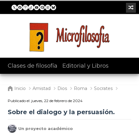
Clases de filosofía
/
Editorial y Libros
Inicio
Amistad
Dios
Roma
Socrates
Publicado el:
jueves, 22 de febrero de 2024
Sobre el dialogo y la persuasión.
Un proyecto académico