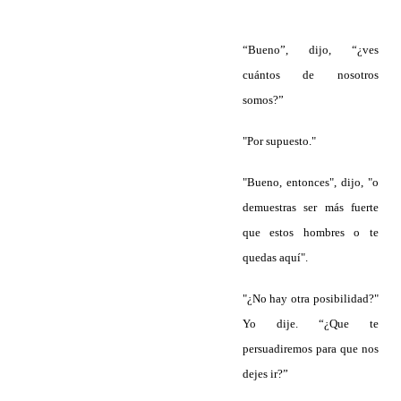
“Bueno”, dijo, “¿ves
cuántos de nosotros
somos?”
"Por supuesto."
"Bueno, entonces", dijo, "o
demuestras ser más fuerte
que estos hombres o te
quedas aquí".
"¿No hay otra posibilidad?"
Yo dije. “¿Que te
persuadiremos para que nos
dejes ir?”