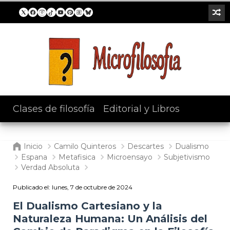
Clases de filosofía
/
Editorial y Libros
Inicio
Camilo Quinteros
Descartes
Dualismo
Espana
Metafisica
Microensayo
Subjetivismo
Verdad Absoluta
Publicado el:
lunes, 7 de octubre de 2024
El Dualismo Cartesiano y la
Naturaleza Humana: Un Análisis del