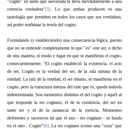
"
cogito
" en tanto que aseverada le lleva inevitablemente a una
creencia verdadera"
[5]
. Lo que ambas producen es una
tautología que permiten en todos los casos que sea verdadera,
así poder reafirmar la teoría del cogito.
Formulando (y estableciendo) una consecuencia lógica, puesto
que no se entiende completamente lo que "
es"
este ser, o dicho
de otra manera, el modo y lugar en que se manifiesta el cogito,
consecuentemente; "El
cogito
estableció la existencia, el acto
de ser. Cogito es la verdad del ser, de la raíz misma de la
entidad. La raíz de la entidad, el ser mismo, se manifiesta en el
cogito
, pero la estructura interna del ente que es, queda todavía
indeterminada. Son momentos distintos el del
cogito
y aquél al
que responde la
res cogitans
, el de la existencia, del ser en
tanto ser y el de la sustancia de la esencia. Momentos
deferentes y sucesivos tal que el uno -
res cogitans -
se funda
en el otro -
Cogito
"
[6]
. La
res cogitans
(como una "cosa" que