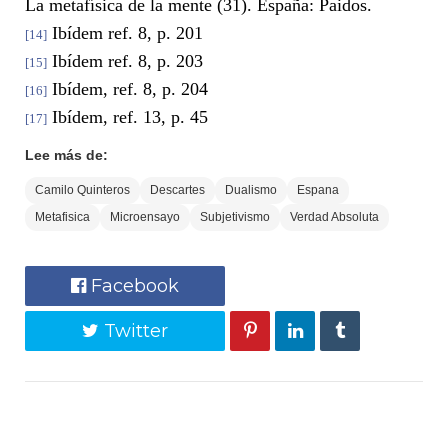
La metafísica de la mente (31). España: Paidos.
Ibídem ref. 8, p. 201
[14]
Ibídem ref. 8, p. 203
[15]
Ibídem, ref. 8, p. 204
[16]
Ibídem, ref. 13, p. 45
[17]
Lee más de:
Camilo Quinteros
Descartes
Dualismo
Espana
Metafisica
Microensayo
Subjetivismo
Verdad Absoluta
Facebook
Twitter