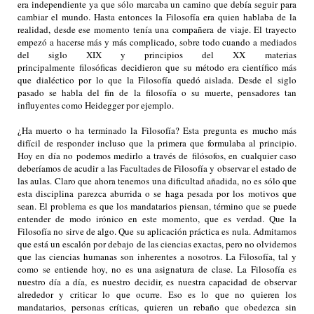
era independiente ya que sólo marcaba un camino que debía seguir para
cambiar el mundo. Hasta entonces la Filosofía era quien hablaba de la
realidad, desde ese momento tenía una compañera de viaje. El trayecto
empezó a hacerse más y más complicado, sobre todo cuando a mediados
del siglo XIX y principios del XX materias
principalmente
filosóficas
decidieron que su método era científico más
que dialéctico por lo que la Filosofía quedó aislada. Desde el siglo
pasado se habla del fin de la filosofía o su muerte, pensadores tan
influyentes como Heidegger por ejemplo.
¿Ha muerto o ha terminado la Filosofía? Esta pregunta es mucho más
difícil de responder incluso que la primera que formulaba al principio.
Hoy en día no podemos medirlo a través de
filósofos
, en cualquier caso
deberíamos de acudir a las Facultades de Filosofía y observar el estado de
las aulas. Claro que ahora tenemos una dificultad añadida, no es sólo que
esta disciplina parezca aburrida o se haga pesada por los motivos que
sean. El problema es que los mandatarios piensan, término que se puede
entender de modo irónico en este momento, que es verdad. Que la
Filosofía no sirve de algo. Que su aplicación práctica es nula. Admitamos
que está un escalón por debajo de las ciencias exactas, pero no olvidemos
que las ciencias humanas son inherentes a nosotros. La Filosofía, tal y
como se entiende hoy, no es una asignatura de clase. La Filosofía es
nuestro día a día, es nuestro decidir, es nuestra capacidad de observar
alrededor y criticar lo que ocurre. Eso es lo que no quieren los
mandatarios, personas críticas, quieren un rebaño que obedezca sin