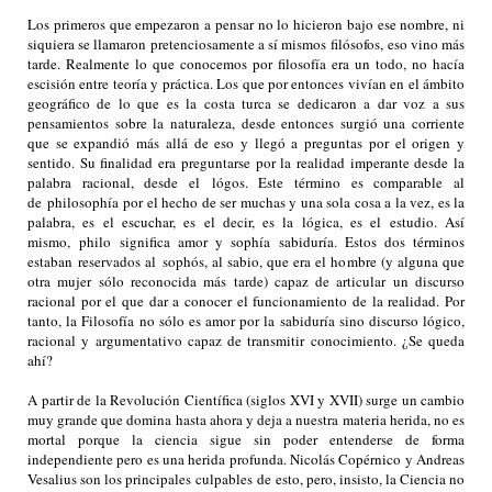
Los primeros que empezaron a pensar no lo hicieron bajo ese nombre, ni
siquiera se llamaron pretenciosamente a sí mismos
filósofos
, eso vino más
tarde. Realmente lo que conocemos por filosofía era un todo, no hacía
escisión entre teoría y práctica. Los que por entonces vivían en el ámbito
geográfico de lo que es la costa turca se dedicaron a dar voz a sus
pensamientos sobre la naturaleza, desde entonces surgió una corriente
que se expandió más allá de eso y llegó a preguntas por el origen y
sentido. Su finalidad era preguntarse por la realidad imperante desde la
palabra racional, desde el
lógos
. Este término es comparable al
de
philosophía
por el hecho de ser muchas y una sola cosa a la vez, es la
palabra, es el escuchar, es el decir, es la lógica, es el estudio. Así
mismo,
philo
significa amor y
sophía
sabiduría. Estos dos términos
estaban reservados al
sophós
, al sabio, que era el hombre (y alguna que
otra mujer sólo reconocida más tarde) capaz de articular un discurso
racional por el que dar a conocer el funcionamiento de la realidad. Por
tanto, la Filosofía no sólo es amor por la sabiduría sino discurso lógico,
racional y argumentativo capaz de transmitir conocimiento. ¿Se queda
ahí?
A partir de la Revolución Científica (siglos XVI y XVII) surge un cambio
muy grande que domina hasta ahora y deja a nuestra materia herida, no es
mortal porque la ciencia sigue sin poder entenderse de forma
independiente pero es una herida profunda. Nicolás Copérnico y Andreas
Vesalius son los principales
culpables
de esto, pero, insisto, la Ciencia no