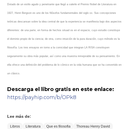
Dotado de un estilo agudo y penetrante que llegó a valerle el Premio Nobel de Literatura en
1927, Henri Bergson es uno de los filósofos fundamentales del siglo xx. Sus concepciones
teóricas descansan sobre la idea central de que la experiencia se manifiesta bajo dos aspectos
diferentes: de una parte, en forma de hechos situad os en el espacio, cuyo estudio constituye
el dominio propio de la ciencia; de otra, como intuición de la pura duración, cuyo método es la
filosofía. Los tres ensayos en torno a la comicidad que integran LA RISA constituyen
seguramente su obra más popular, así como una muestra inmejorable de su pensamiento. En
ella ofrece una definición del problema de lo cómico en la vida humana que se ha convertido en
un clásico.
Descarga el libro gratis en este enlace:
https://payhip.com/b/OPk8
Lee más de:
Libros
Literatura
Que es filosofia
Thoreau Henry David