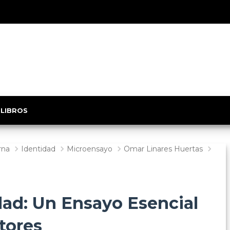
 LIBROS
rna
Identidad
Microensayo
Omar Linares Huertas
dad: Un Ensayo Esencial
itores