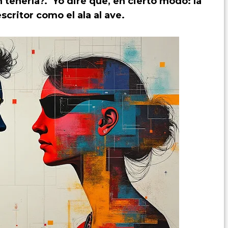
 tenerla?. Yo diré que, en cierto modo: la
escritor como el ala al ave.