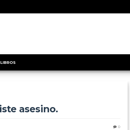
 LIBROS
ste asesino.
0