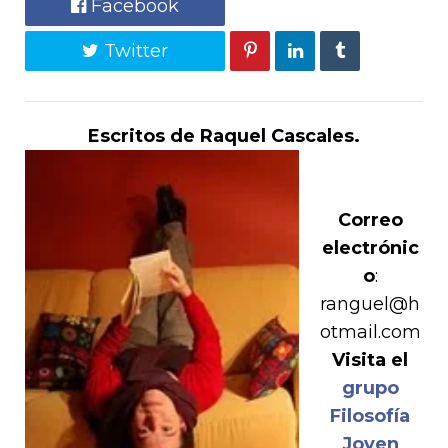
Facebook
Twitter
Escritos de Raquel Cascales.
Correo
electrónic
o
:
ranguel@h
otmail.com
Visita el
grupo
Filosofía
Joven