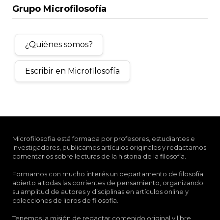
Grupo Microfilosofía
¿Quiénes somos?
Escribir en Microfilosofía
Microfilosofia está formada por profesores, estudiantes e
investigadores, publicamos artículos originales y redactamos
comentarios sobre lecturas de la historia de la filosofía.
Formamos con mucho interés un departamento de filosofía
abierto a todas las corrientes de pensamiento, organizando
su amplitud de autores y disciplinas en artículos online y
colecciones de libros de filosofía.
Tenemos la misión de redactar contenido original y libre,