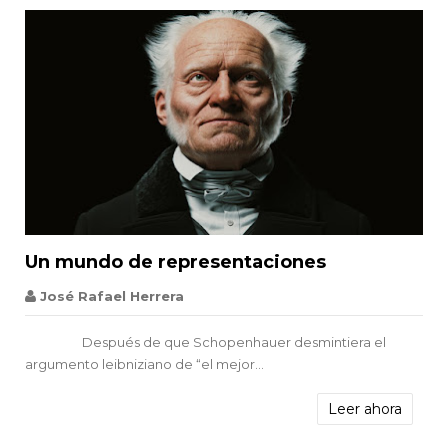


Un mundo de representaciones
Schopenhauer
José Rafael Herrera
Después de que Schopenhauer desmintiera el
argumento leibniziano de “el mejor...
Leer ahora